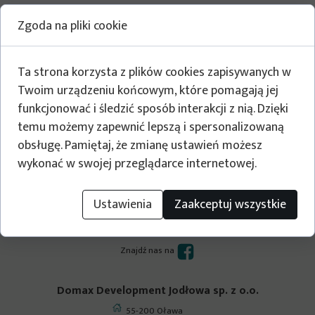
Zgoda na pliki cookie
Ta strona korzysta z plików cookies zapisywanych w
Twoim urządzeniu końcowym, które pomagają jej
funkcjonować i śledzić sposób interakcji z nią. Dzięki
temu możemy zapewnić lepszą i spersonalizowaną
obsługę. Pamiętaj, że zmianę ustawień możesz
wykonać w swojej przeglądarce internetowej.
Ustawienia
Zaakceptuj wszystkie
Budujemy dla Ciebie
Zapraszamy!
Znajdź nas na
Domax Development Jodłowa sp. z o.o.
55-200 Oława