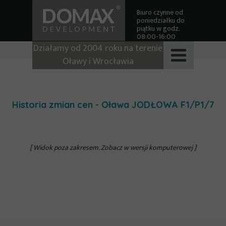
Biuro czynne od
poniedziałku do
piątku w godz.
08:00-16:00
Działamy od 2004 roku na terenie
Oławy i Wrocławia
Historia zmian cen - Oława JODŁOWA
F1/P1/7
[ Widok poza zakresem. Zobacz w wersji komputerowej ]