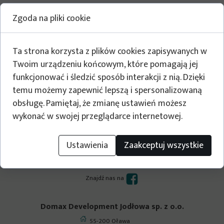
Zgoda na pliki cookie
Ta strona korzysta z plików cookies zapisywanych w
Twoim urządzeniu końcowym, które pomagają jej
funkcjonować i śledzić sposób interakcji z nią. Dzięki
temu możemy zapewnić lepszą i spersonalizowaną
obsługę. Pamiętaj, że zmianę ustawień możesz
wykonać w swojej przeglądarce internetowej.
Ustawienia
Zaakceptuj wszystkie
Budujemy dla Ciebie
Zapraszamy!
Znajdź nas na
Domax Development Jodłowa sp. z o.o.
55-200 Oława