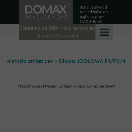
Biuro czynne od
poniedziałku do
piątku w godz.
08:00-16:00
Działamy od 2004 roku na terenie
Oławy i Wrocławia
Historia zmian cen - Oława JODŁOWA
F1/P2/4
[ Widok poza zakresem. Zobacz w wersji komputerowej ]