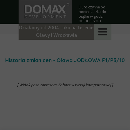
Biuro czynne od
poniedziałku do
piątku w godz.
08:00-16:00
Działamy od 2004 roku na terenie
Oławy i Wrocławia
Historia zmian cen - Oława JODŁOWA
F1/P3/10
[ Widok poza zakresem. Zobacz w wersji komputerowej ]