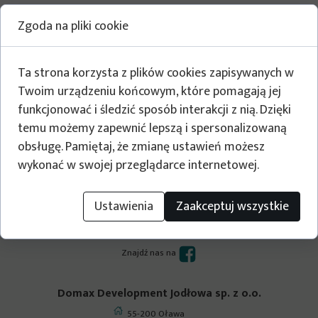
Zgoda na pliki cookie
Ta strona korzysta z plików cookies zapisywanych w
Twoim urządzeniu końcowym, które pomagają jej
funkcjonować i śledzić sposób interakcji z nią. Dzięki
temu możemy zapewnić lepszą i spersonalizowaną
obsługę. Pamiętaj, że zmianę ustawień możesz
wykonać w swojej przeglądarce internetowej.
Ustawienia
Zaakceptuj wszystkie
Budujemy dla Ciebie
Zapraszamy!
Znajdź nas na
Domax Development Jodłowa sp. z o.o.
55-200 Oława