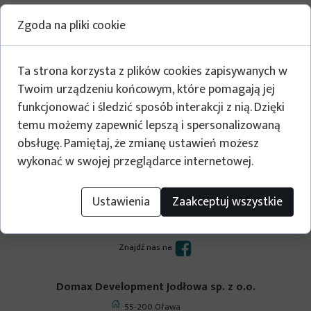
Zgoda na pliki cookie
Ta strona korzysta z plików cookies zapisywanych w
Twoim urządzeniu końcowym, które pomagają jej
funkcjonować i śledzić sposób interakcji z nią. Dzięki
temu możemy zapewnić lepszą i spersonalizowaną
obsługę. Pamiętaj, że zmianę ustawień możesz
wykonać w swojej przeglądarce internetowej.
Ustawienia
Zaakceptuj wszystkie
Budujemy dla Ciebie
Zapraszamy!
Znajdź nas na
Domax Development Jodłowa sp. z o.o.
55-200 Oława