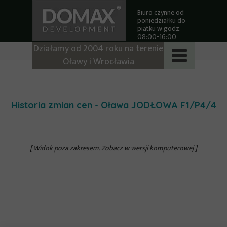
Biuro czynne od
poniedziałku do
piątku w godz.
08:00-16:00
Działamy od 2004 roku na terenie
Oławy i Wrocławia
Historia zmian cen - Oława JODŁOWA
F1/P4/4
[ Widok poza zakresem. Zobacz w wersji komputerowej ]