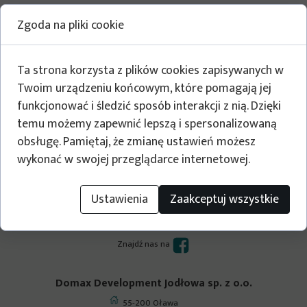
Zgoda na pliki cookie
Ta strona korzysta z plików cookies zapisywanych w
Twoim urządzeniu końcowym, które pomagają jej
funkcjonować i śledzić sposób interakcji z nią. Dzięki
temu możemy zapewnić lepszą i spersonalizowaną
obsługę. Pamiętaj, że zmianę ustawień możesz
wykonać w swojej przeglądarce internetowej.
Ustawienia
Zaakceptuj wszystkie
Budujemy dla Ciebie
Zapraszamy!
Znajdź nas na
Domax Development Jodłowa sp. z o.o.
55-200 Oława