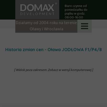
Biuro czynne od
poniedziałku do
piątku w godz.
08:00-16:00
Działamy od 2004 roku na terenie
Oławy i Wrocławia
Historia zmian cen - Oława JODŁOWA
F1/P4/8
[ Widok poza zakresem. Zobacz w wersji komputerowej ]