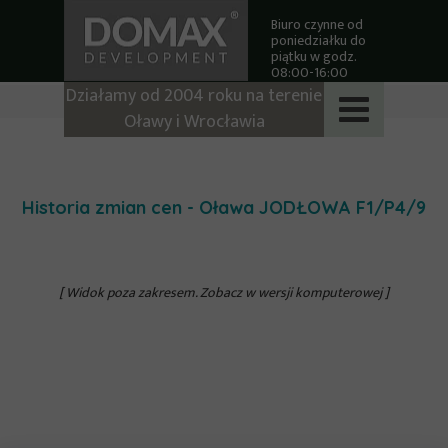
Biuro czynne od
poniedziałku do
piątku w godz.
08:00-16:00
Działamy od 2004 roku na terenie
Oławy i Wrocławia
Historia zmian cen - Oława JODŁOWA
F1/P4/9
[ Widok poza zakresem. Zobacz w wersji komputerowej ]