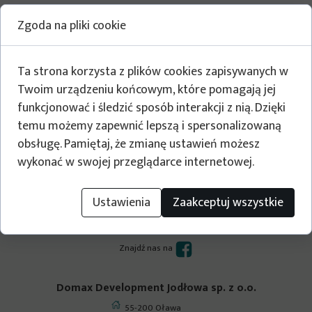
Zgoda na pliki cookie
Ta strona korzysta z plików cookies zapisywanych w
Twoim urządzeniu końcowym, które pomagają jej
funkcjonować i śledzić sposób interakcji z nią. Dzięki
temu możemy zapewnić lepszą i spersonalizowaną
obsługę. Pamiętaj, że zmianę ustawień możesz
wykonać w swojej przeglądarce internetowej.
Ustawienia
Zaakceptuj wszystkie
Budujemy dla Ciebie
Zapraszamy!
Znajdź nas na
Domax Development Jodłowa sp. z o.o.
55-200 Oława