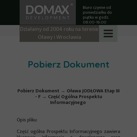
Biuro czynne od
poniedziałku do
piątku w godz.
08:00-16:00
Działamy od 2004 roku na terenie
Oławy i Wrocławia
Pobierz Dokument
Pobierz Dokument → Oława JODŁOWA Etap III
- F → Część Ogólna Prospektu
Informacyjnego
Opis pliku:
Część ogólna Prospektu Informacyjnego zawiera