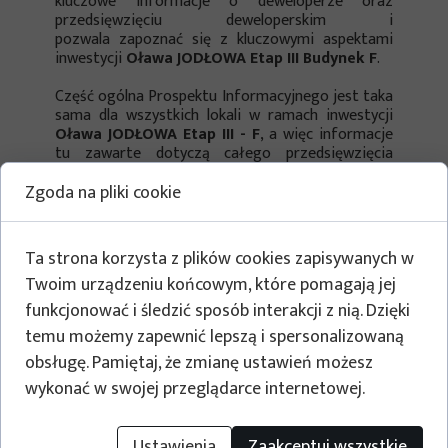
kluczowe informacje o deweloperze oraz
przedsięwzięciu deweloperskim i
pozwala zapoznać się z kluczowymi aspektami
inwestycji
Oława JODŁOWA Etap III Budynek F
.
Część ogólna Prospektu Informacyjnego jest taka
sama dla wszystkich lokali w ramach inwestycji
Oława JODŁOWA Etap III - F
, a więc informacje
tu zawarte dotyczą całego przedsięwzięcia
deweloperskiego.
Zgoda na pliki cookie
Ta strona korzysta z plików cookies zapisywanych w
Twoim urządzeniu końcowym, które pomagają jej
Opis pliku
Akcja
funkcjonować i śledzić sposób interakcji z nią. Dzięki
Część ogólna Prospektu Informacyjnego
Pobierz
temu możemy zapewnić lepszą i spersonalizowaną
obsługę. Pamiętaj, że zmianę ustawień możesz
wykonać w swojej przeglądarce internetowej.
Ustawienia
Zaakceptuj wszystkie