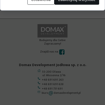
© DomaxDevelopment.pl
Budujemy dla Ciebie
Zapraszamy!
Znajdź nas na
Domax Development Jodłowa sp. z o.o.
55-200 Oława
ul. Wiosenna 2/16
+48 691 691 263
+48 691 691 638
+48 691 731 691
biuro
domaxdevelopment.pl