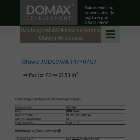
Biuro czynne od
poniedziałku do
piątku w godz.
08:00-16:00
Działamy od 2004 roku na terenie
Oławy i Wrocławia
Oława JODŁOWA F1/P0/G7
⇒ Parter P0 ⇒ 21,53 m²