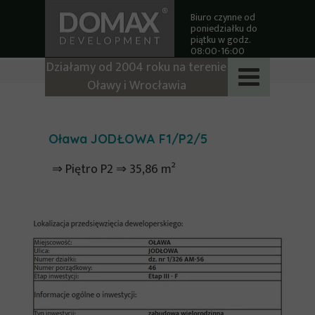
Biuro czynne od
poniedziałku do
piątku w godz.
08:00-16:00
Działamy od 2004 roku na terenie
Oławy i Wrocławia
Oława JODŁOWA F1/P2/5
⇒ Piętro P2 ⇒ 35,86 m²