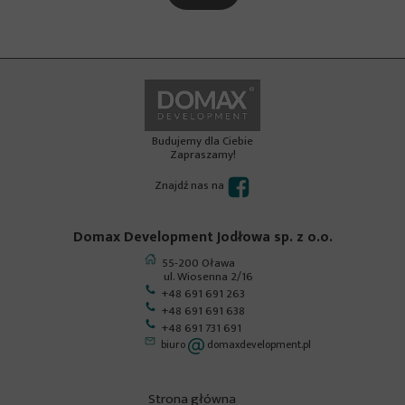
Budujemy dla Ciebie
Zapraszamy!
Znajdź nas na
Domax Development Jodłowa sp. z o.o.
55-200 Oława
ul. Wiosenna 2/16
+48 691 691 263
+48 691 691 638
+48 691 731 691
biuro
domaxdevelopment.pl
Strona główna