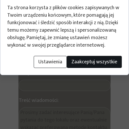
Ta strona korzysta z plików cookies zapisywanych w
Twoim urządzeniu końcowym, które pomagają jej
Oława JODŁOWA F1/P2/5
funkcjonować i śledzić sposób interakcji z nią. Dzięki
temu możemy zapewnić lepszą i spersonalizowaną
Wyślij prośbę o kontakt w sprawie tego lokalu
obsługę. Pamiętaj, że zmianę ustawień możesz
wykonać w swojej przeglądarce internetowej.
Twoje imię i nazwisko
Ustawienia
Zaakceptuj wszystkie
Twój e-mail:
Treść wiadomości: