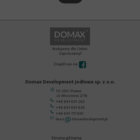
Budujemy dla Ciebie
Zapraszamy!
Znajdź nas na
Domax Development Jodłowa sp. z o.o.
55-200 Oława
ul. Wiosenna 2/16
+48 691 691 263
+48 691 691 638
+48 691 731 691
biuro
domaxdevelopment.pl
Strona główna