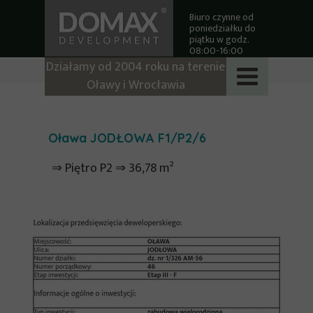
Biuro czynne od
poniedziałku do
piątku w godz.
08:00-16:00
Działamy od 2004 roku na terenie
Oławy i Wrocławia
Oława JODŁOWA F1/P2/6
⇒ Piętro P2 ⇒ 36,78 m²