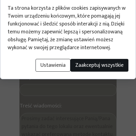
Ta strona korzysta z plików cookies zapisywanych w
Twoim urządzeniu końcowym, które pomagają jej
Oława JODŁOWA F1/P2/6
funkcjonować i śledzić sposób interakcji z nią. Dzięki
temu możemy zapewnić lepszą i spersonalizowaną
Wyślij prośbę o kontakt w sprawie tego lokalu
obsługę. Pamiętaj, że zmianę ustawień możesz
wykonać w swojej przeglądarce internetowej.
Twoje imię i nazwisko
Ustawienia
Zaakceptuj wszystkie
Twój e-mail:
Treść wiadomości: