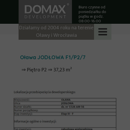
Biuro czynne od
poniedziałku do
piątku w godz.
08:00-16:00
Działamy od 2004 roku na terenie
Oławy i Wrocławia
Oława JODŁOWA F1/P2/7
⇒ Piętro P2 ⇒ 37,23 m²