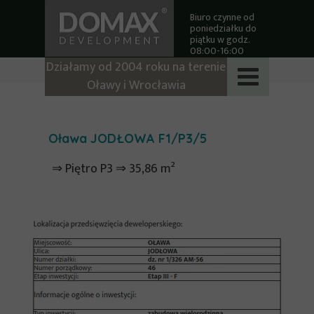
Biuro czynne od
poniedziałku do
piątku w godz.
08:00-16:00
Działamy od 2004 roku na terenie
Oławy i Wrocławia
Oława JODŁOWA F1/P3/5
⇒ Piętro P3 ⇒ 35,86 m²