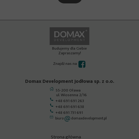
Budujemy dla Ciebie
Zapraszamy!
Znajdź nas na
Domax Development Jodłowa sp. z o.o.
55-200 Oława
ul. Wiosenna 2/16
+48 691 691 263
+48 691 691 638
+48 691 731 691
biuro
domaxdevelopment.pl
Strona główna