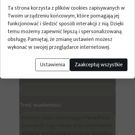
Ta strona korzysta z plików cookies zapisywanych w
Twoim urządzeniu końcowym, które pomagają jej
Oława JODŁOWA F1/P3/5
funkcjonować i śledzić sposób interakcji z nią. Dzięki
temu możemy zapewnić lepszą i spersonalizowaną
Wyślij prośbę o kontakt w sprawie tego lokalu
obsługę. Pamiętaj, że zmianę ustawień możesz
wykonać w swojej przeglądarce internetowej.
Twoje imię i nazwisko
Ustawienia
Zaakceptuj wszystkie
Twój e-mail:
Treść wiadomości: