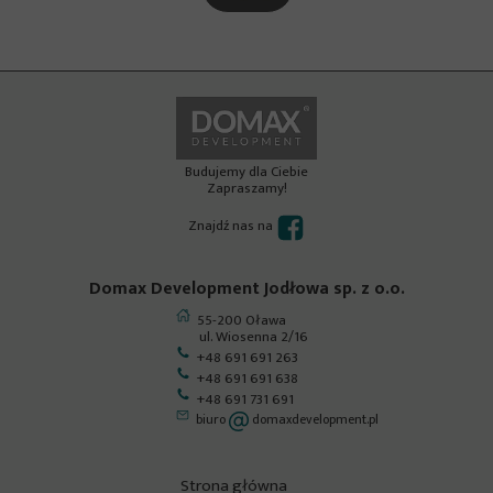
Budujemy dla Ciebie
Zapraszamy!
Znajdź nas na
Domax Development Jodłowa sp. z o.o.
55-200 Oława
ul. Wiosenna 2/16
+48 691 691 263
+48 691 691 638
+48 691 731 691
biuro
domaxdevelopment.pl
Strona główna