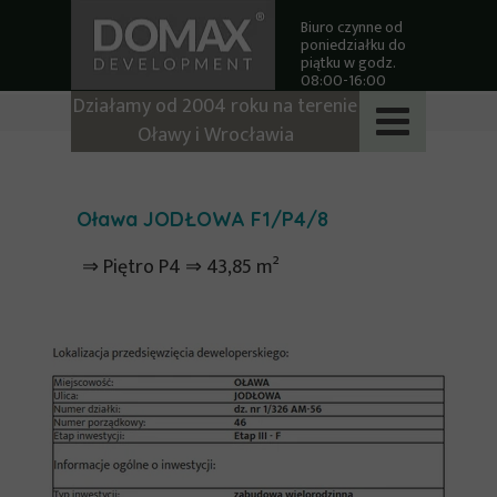
Biuro czynne od
poniedziałku do
piątku w godz.
08:00-16:00
Działamy od 2004 roku na terenie
Oławy i Wrocławia
Oława JODŁOWA F1/P4/8
⇒ Piętro P4 ⇒ 43,85 m²