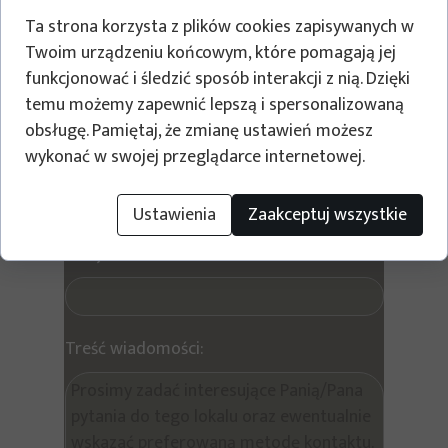
Ta strona korzysta z plików cookies zapisywanych w
Twoim urządzeniu końcowym, które pomagają jej
Oława JODŁOWA F1/P4/8
funkcjonować i śledzić sposób interakcji z nią. Dzięki
temu możemy zapewnić lepszą i spersonalizowaną
Wyślij prośbę o kontakt w sprawie tego lokalu
obsługę. Pamiętaj, że zmianę ustawień możesz
wykonać w swojej przeglądarce internetowej.
Twoje imię i nazwisko
Ustawienia
Zaakceptuj wszystkie
Twój e-mail:
Treść wiadomości: